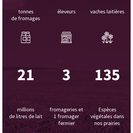
tonnes
éleveurs
vaches laitières
de fromages
21
3
135
millions
fromageries et
Espèces
de litres de lait
1 fromager
végétales dans
fermier
nos prairies