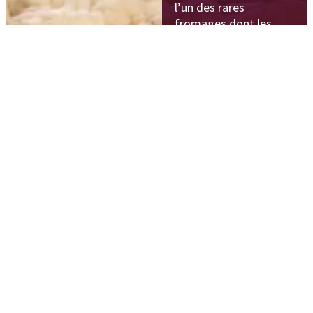
l’un des rares
fromages dont les
principes originaux de
fabrication n’ont
quasiment pas changé
et sont toujours
appliqués de nos jours.
Dès son arrivée à la
fromagerie, le lait
entier est monté en
température (25 à
30 °C) afin de subir une
légère maturation.