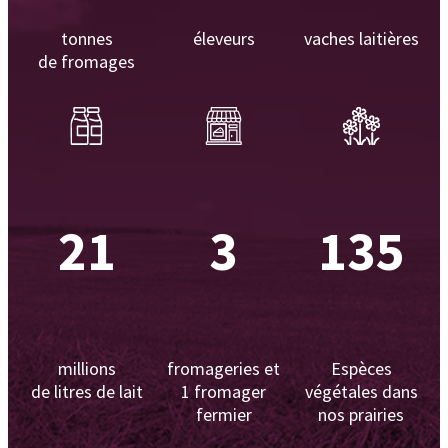
tonnes
éleveurs
vaches laitières
de fromages
21
3
135
millions
fromageries et
Espèces
de litres de lait
1 fromager
végétales dans
fermier
nos prairies