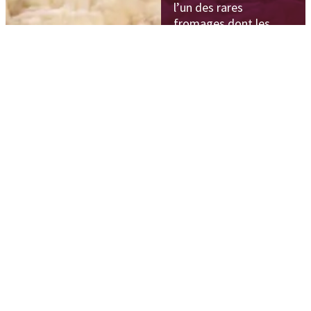
l’un des rares
fromages dont les
principes originaux de
fabrication n’ont
quasiment pas changé
et sont toujours
appliqués de nos jours.
Dès son arrivée à la
fromagerie, le lait
entier est monté en
température (25 à
30 °C) afin de subir une
légère maturation.